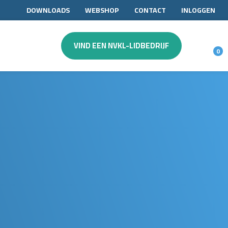
DOWNLOADS
WEBSHOP
CONTACT
INLOGGEN
VIND EEN NVKL-LIDBEDRIJF
0