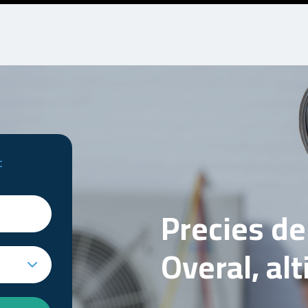
t
Precies d
Overal, al