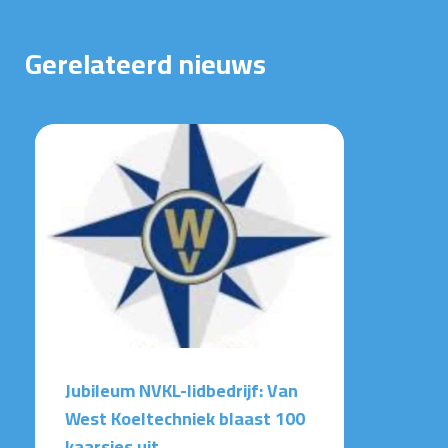
Gerelateerd nieuws
Jubileum NVKL-lidbedrijf: Van
West Koeltechniek blaast 100
kaarsjes uit