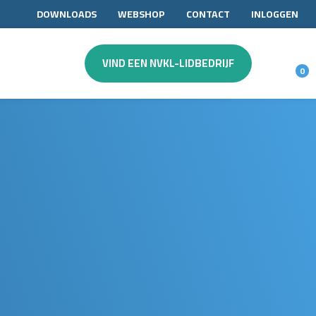
DOWNLOADS
WEBSHOP
CONTACT
INLOGGEN
VIND EEN NVKL-LIDBEDRIJF
0