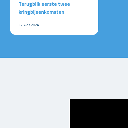
Terugblik eerste twee
kringbijeenkomsten
12 APR 2024