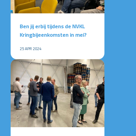
Ben jij erbij tijdens de NVKL
Kringbijeenkomsten in mei?
25 APR 2024