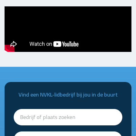
Vind een NVKL-lidbedrijf bij jou in de buurt