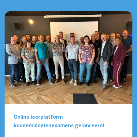
Online leerplatform
koudemiddelenexamens gelanceerd!