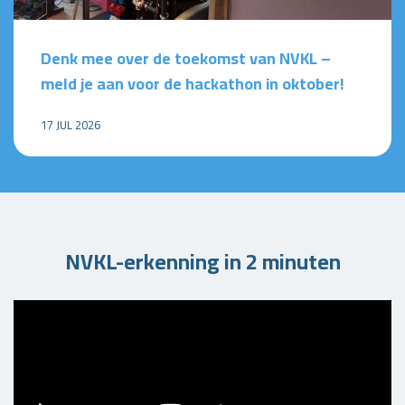
Denk mee over de toekomst van NVKL –
meld je aan voor de hackathon in oktober!
17 JUL 2026
NVKL-erkenning in 2 minuten