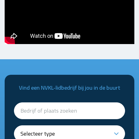
Vind een NVKL-lidbedrijf bij jou in de buurt