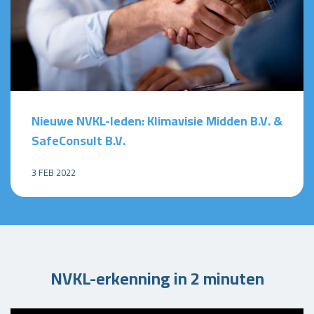
Nieuwe NVKL-leden: Klimavisie Midden B.V. &
SafeConsult B.V.
3 FEB 2022
NVKL-erkenning in 2 minuten