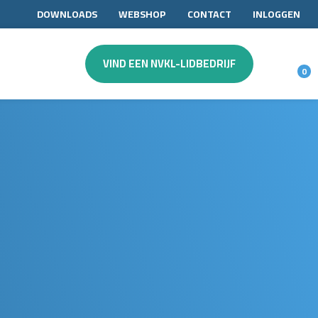
DOWNLOADS
WEBSHOP
CONTACT
INLOGGEN
VIND EEN NVKL-LIDBEDRIJF
0