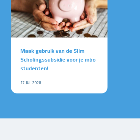
Maak gebruik van de Slim
Scholingssubsidie voor je mbo-
studenten!
17 JUL 2026