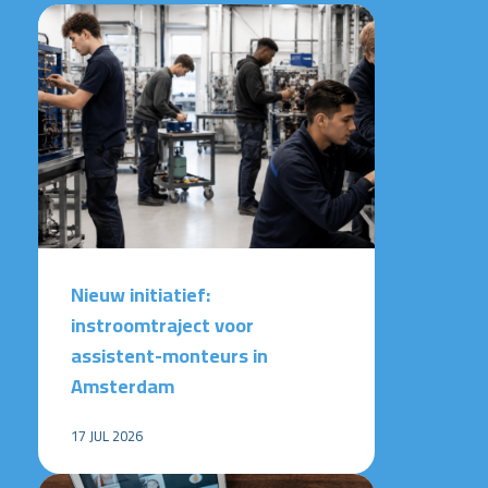
Nieuw initiatief:
instroomtraject voor
assistent-monteurs in
Amsterdam
17 JUL 2026