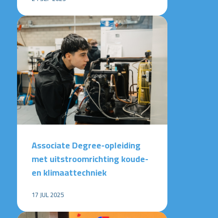
Associate Degree-opleiding
met uitstroomrichting koude-
en klimaattechniek
17 JUL 2025