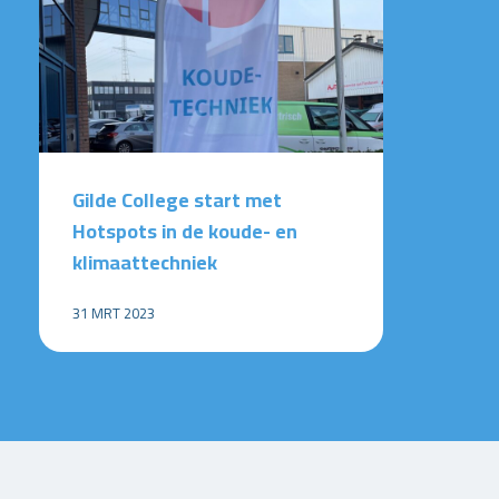
Gilde College start met
Hotspots in de koude- en
klimaattechniek
31 MRT 2023