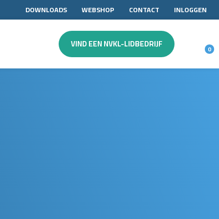
DOWNLOADS
WEBSHOP
CONTACT
INLOGGEN
VIND EEN NVKL-LIDBEDRIJF
0