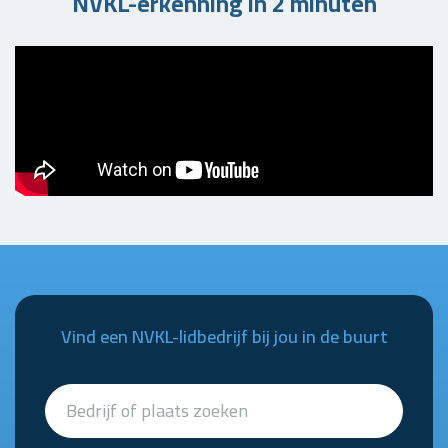
NVKL-erkenning in 2 minuten
Vind een NVKL-lidbedrijf bij jou in de buurt