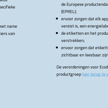
de Europese productenda
pecifieke
(EPREL);
ervoor zorgen dat elk ap
vereist is, een energielab
g met name
de etiketten en het produ
iers van
verstrekken;
ervoor zorgen dat etiket
zichtbaar en leesbaar zij
De verordeningen voor Ecode
productgroep
hier
terug te 