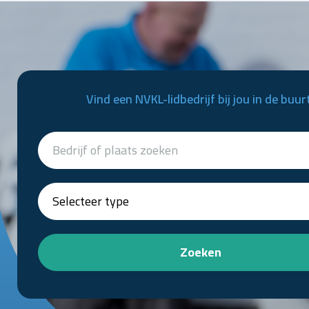
Vind een NVKL-lidbedrijf bij jou in de buur
Zoeken