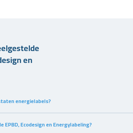
eelgestelde
design en
staten energielabels?
 de EPBD, Ecodesign en Energylabeling?