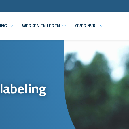
ING
WERKEN EN LEREN
OVER NVKL
labeling