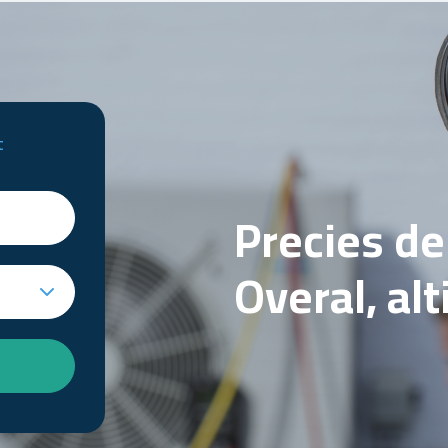
t
Precies d
Overal, al