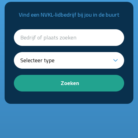
Vind een NVKL-lidbedrijf bij jou in de buurt
Zoeken