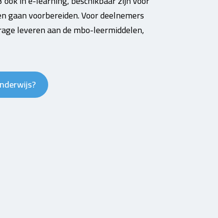
ook in e-learning, beschikbaar zijn voor
nen gaan voorbereiden. Voor deelnemers
jdrage leveren aan de mbo-leermiddelen,
nderwijs?