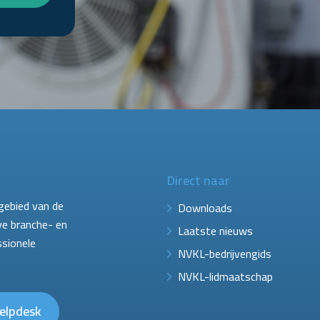
Direct naar
gebied van de
Downloads
ve branche- en
Laatste nieuws
ssionele
NVKL-bedrijvengids
NVKL-lidmaatschap
elpdesk