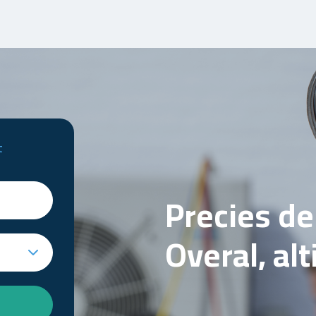
t
Precies d
Overal, al