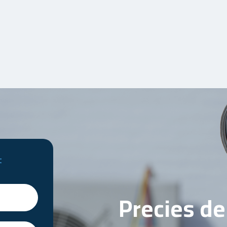
t
Precies d