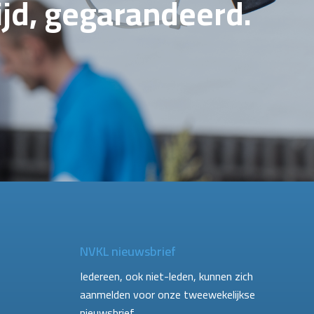
tijd, gegarandeerd.
NVKL nieuwsbrief
Iedereen, ook niet-leden, kunnen zich
aanmelden voor onze tweewekelijkse
nieuwsbrief.