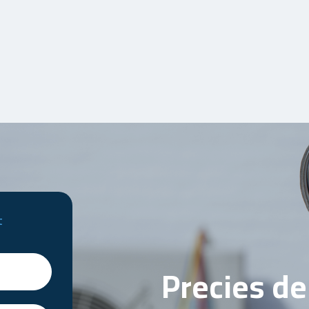
t
Precies d