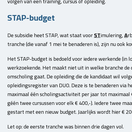
volgen van een training, cursus of opleiding.
STAP-budget
De subsidie heet STAP, wat staat voor
ST
imulering,
A
r
tranche (die vanaf 1 mei te benaderen is), zijn nu ook k
Het STAP-budget is bedoeld voor iedere werkende (in l
werkzoekende. Het maakt niet uit in welke branche de 
omscholing gaat. De opleiding die de kandidaat wil vol
opleidingsregister van DUO. Deze is te benaderen via 
maximaal één scholingsactiviteit per jaar tot maximaal 
géén twee cursussen voor elk € 400,-). Iedere twee m
gestart met een nieuw budget. Jaarlijks wordt hier € 20
Let op: de eerste tranche was binnen drie dagen vol.