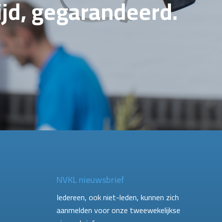
tijd, gegarandeerd.
NVKL nieuwsbrief
Iedereen, ook niet-leden, kunnen zich
aanmelden voor onze tweewekelijkse