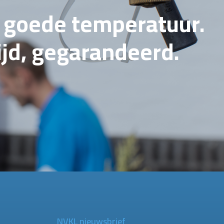
e goede temperatuur.
tijd, gegarandeerd.
NVKL nieuwsbrief