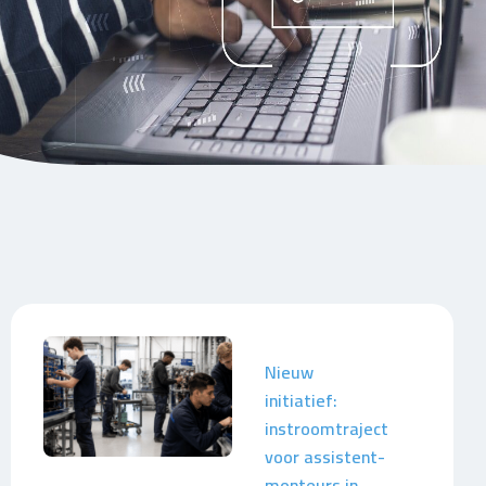
Nieuw
initiatief:
instroomtraject
voor assistent-
monteurs in