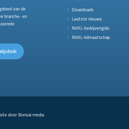
gebied van de
Downloads
ve branche- en
Laatste nieuws
ssionele
NVKL-bedrijvengids
NVKL-lidmaatschap
elpdesk
ite door Bonsai media