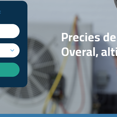
t
Precies d
Overal, al