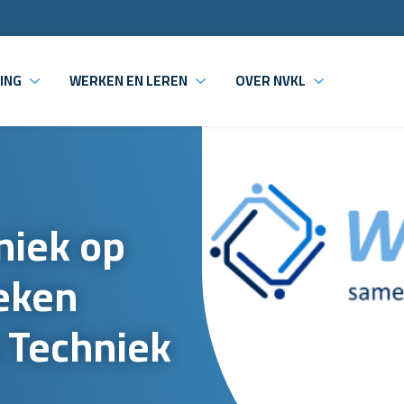
ING
WERKEN EN LEREN
OVER NVKL
niek op
reken
 Techniek