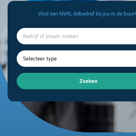
Vind een NVKL-lidbedrijf bij jou in de buur
Zoeken