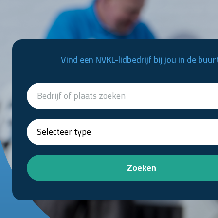
Vind een NVKL-lidbedrijf bij jou in de buur
Zoeken