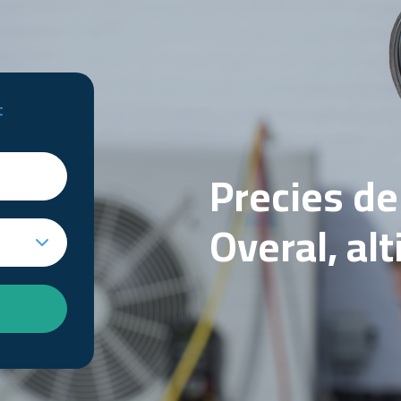
t
Precies d
Overal, al