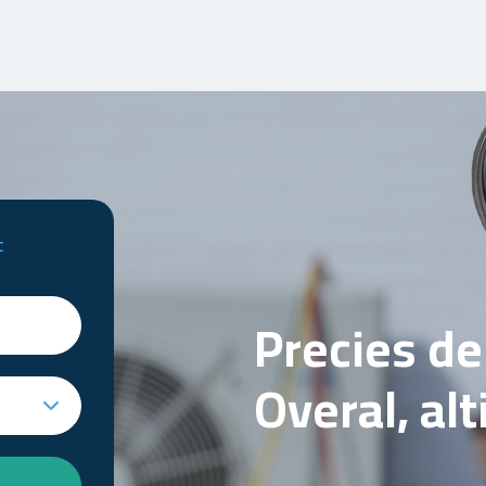
t
Precies d
Overal, al