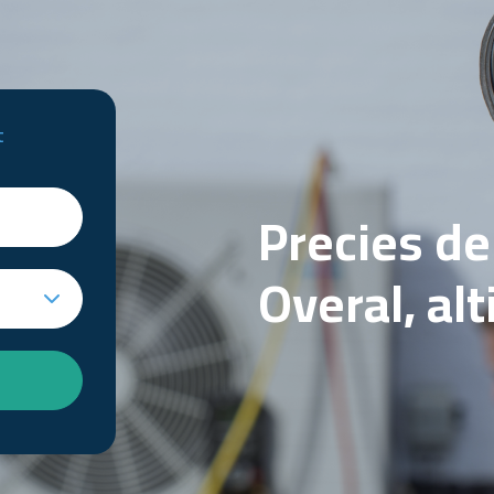
t
Precies d
Overal, al