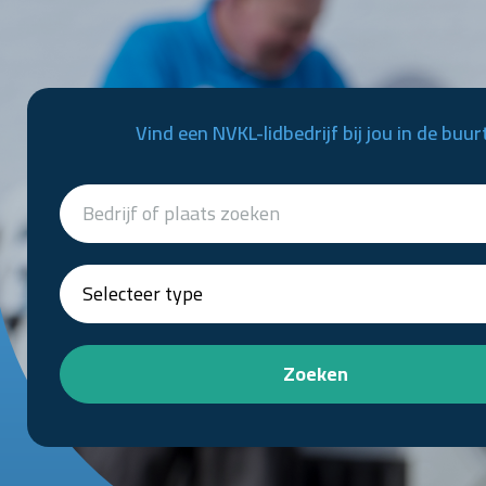
Vind een NVKL-lidbedrijf bij jou in de buur
Zoeken