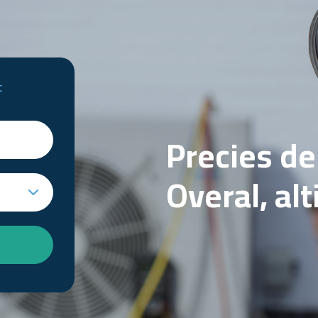
t
Precies d
Overal, al