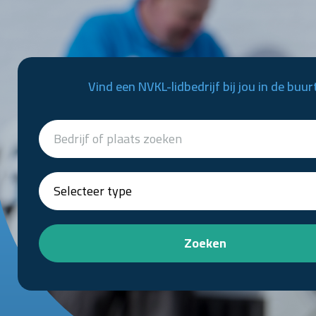
Vind een NVKL-lidbedrijf bij jou in de buur
Zoeken