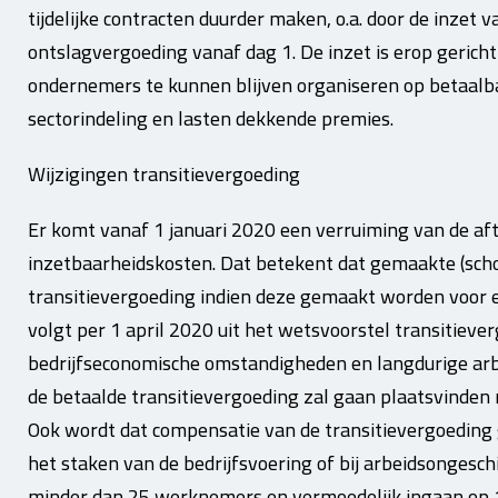
tijdelijke contracten duurder maken, o.a. door de inzet 
ontslagvergoeding vanaf dag 1. De inzet is erop gericht 
ondernemers te kunnen blijven organiseren op betaalb
sectorindeling en lasten dekkende premies.
Wijzigingen transitievergoeding
Er komt vanaf 1 januari 2020 een verruiming van de af
inzetbaarheidskosten. Dat betekent dat gemaakte (scho
transitievergoeding indien deze gemaakt worden voor ee
volgt per 1 april 2020 uit het wetsvoorstel transitieve
bedrijfseconomische omstandigheden en langdurige arb
de betaalde transitievergoeding zal gaan plaatsvinden 
Ook wordt dat compensatie van de transitievergoeding 
het staken van de bedrijfsvoering of bij arbeidsongesch
minder dan 25 werknemers en vermoedelijk ingaan op 1