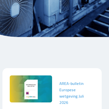
AREA-bulletin
Europese
wetgeving Juli
2026