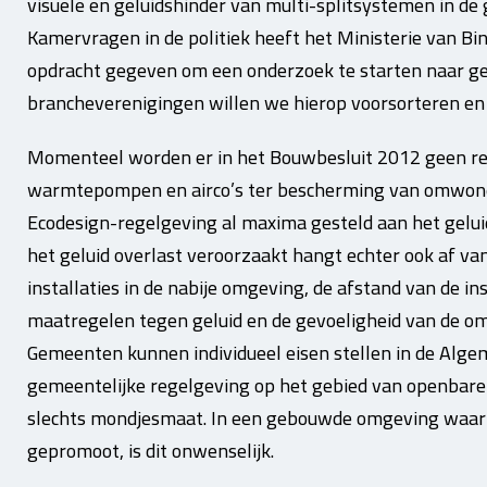
visuele en geluidshinder van multi-splitsystemen in d
Kamervragen in de politiek heeft het Ministerie van B
opdracht gegeven om een onderzoek te starten naar ges
brancheverenigingen willen we hierop voorsorteren en 
Momenteel worden er in het Bouwbesluit 2012 geen reg
warmtepompen en airco’s ter bescherming van omwonen
Ecodesign-regelgeving al maxima gesteld aan het gelui
het geluid overlast veroorzaakt hangt echter ook af van
installaties in de nabije omgeving, de afstand van de in
maatregelen tegen geluid en de gevoeligheid van de om
Gemeenten kunnen individueel eisen stellen in de Alge
gemeentelijke regelgeving op het gebied van openbare o
slechts mondjesmaat. In een gebouwde omgeving waar
gepromoot, is dit onwenselijk.