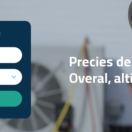
t
Precies d
Overal, al