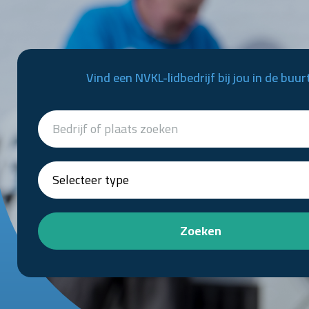
Vind een NVKL-lidbedrijf bij jou in de buur
Zoeken