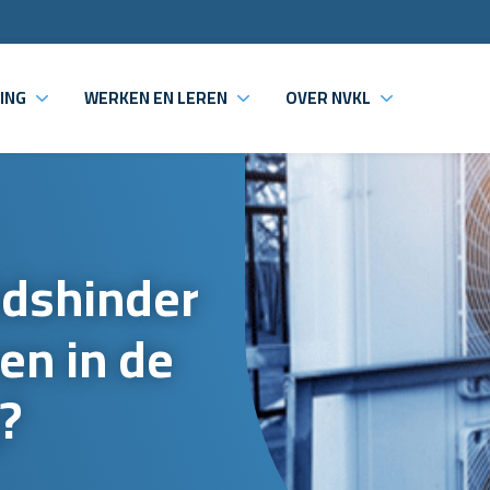
ING
WERKEN EN LEREN
OVER NVKL
idshinder
en in de
?