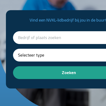
Vind een NVKL-lidbedrijf bij jou in de buur
Zoeken