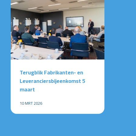
Terugblik Fabrikanten- en
Leveranciersbijeenkomst 5
maart
10 MRT 2026