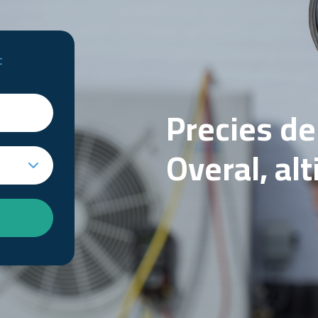
t
Precies d
Overal, al