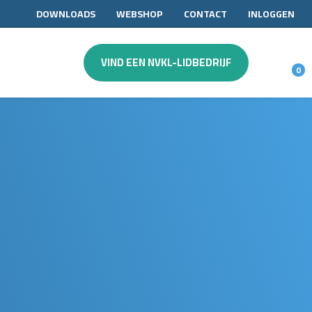
DOWNLOADS
WEBSHOP
CONTACT
INLOGGEN
VIND EEN NVKL-LIDBEDRIJF
0