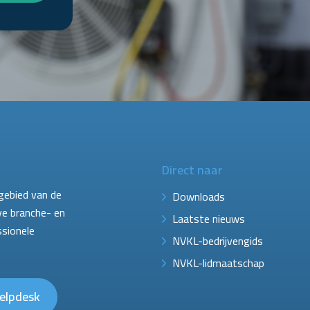
Direct naar
gebied van de
Downloads
ve branche- en
Laatste nieuws
ssionele
NVKL-bedrijvengids
NVKL-lidmaatschap
elpdesk