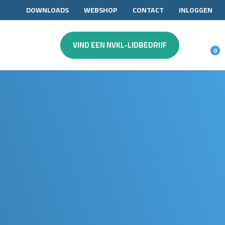
DOWNLOADS
WEBSHOP
CONTACT
INLOGGEN
VIND EEN NVKL-LIDBEDRIJF
0