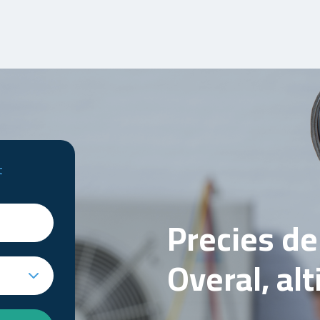
t
Precies d
Overal, al