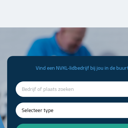
Vind een NVKL-lidbedrijf bij jou in de buur