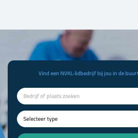
Vind een NVKL-lidbedrijf bij jou in de buur