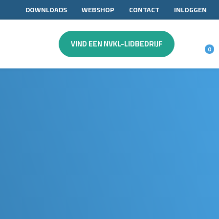
DOWNLOADS
WEBSHOP
CONTACT
INLOGGEN
VIND EEN NVKL-LIDBEDRIJF
0