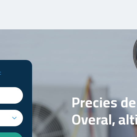
t
Precies d
Overal, al