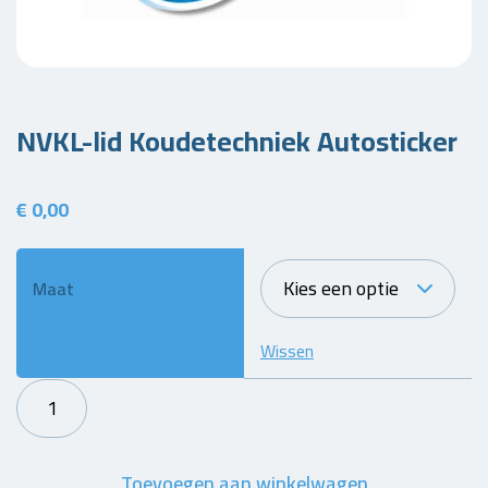
NVKL-lid Koudetechniek Autosticker
€
0,00
Maat
Wissen
NVKL-
lid
Koudetechniek
Toevoegen aan winkelwagen