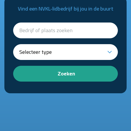
Vind een NVKL-lidbedrijf bij jou in de buurt
Zoeken