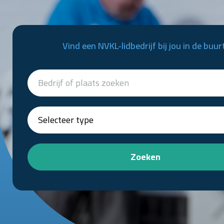
Vind een NVKL-lidbedrijf bij jou in de buur
Zoeken