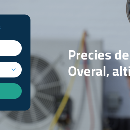
t
Precies d
Overal, al