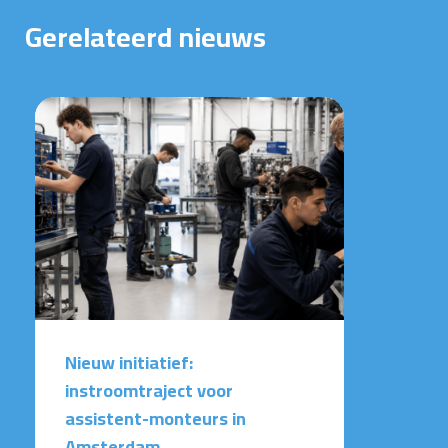
Gerelateerd nieuws
Nieuw initiatief:
instroomtraject voor
assistent-monteurs in
Amsterdam