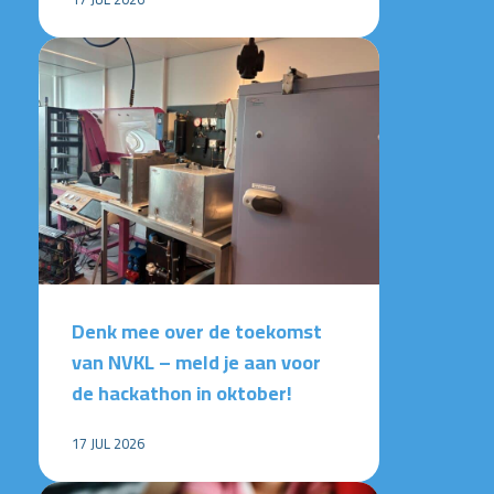
Denk mee over de toekomst
van NVKL – meld je aan voor
de hackathon in oktober!
17 JUL 2026