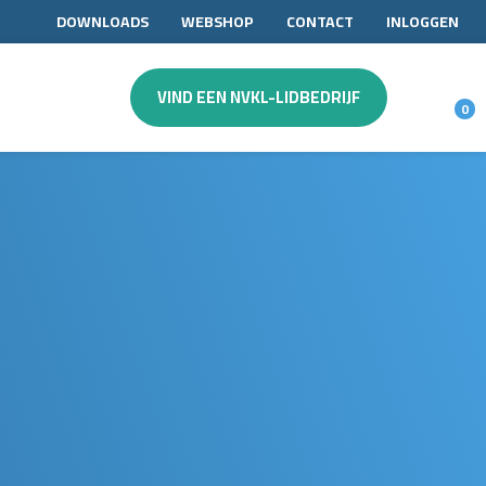
DOWNLOADS
WEBSHOP
CONTACT
INLOGGEN
VIND EEN NVKL-LIDBEDRIJF
0