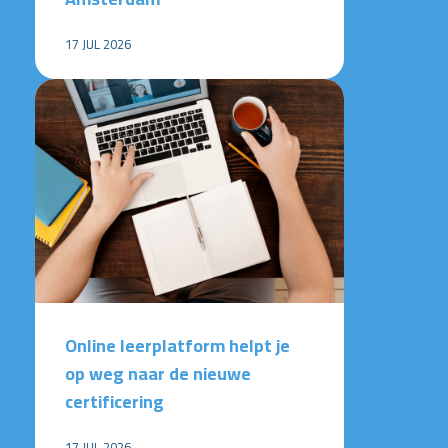
17 JUL 2026
Online leerplatform helpt je
op weg naar de nieuwe
certificering
17 JUL 2026