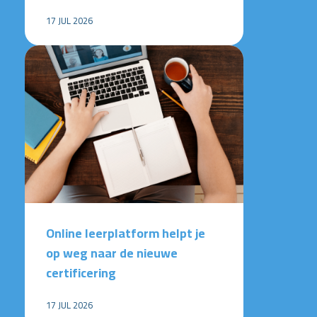
17 JUL 2026
Online leerplatform helpt je
op weg naar de nieuwe
certificering
17 JUL 2026