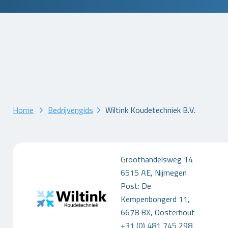
Home
Bedrijvengids
Wiltink Koudetechniek B.V.
Groothandelsweg 14
6515 AE, Nijmegen
Post: De
Kempenbongerd 11,
6678 BX, Oosterhout
+31 (0) 481 745 298