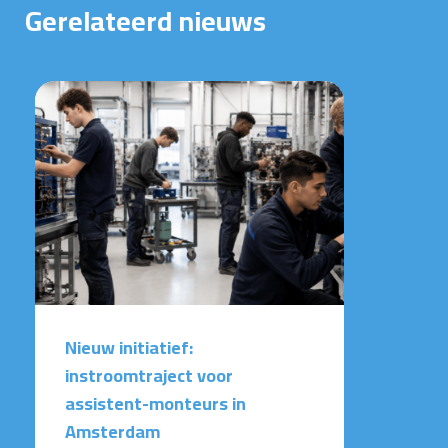
Gerelateerd nieuws
Nieuw initiatief:
instroomtraject voor
assistent-monteurs in
Amsterdam