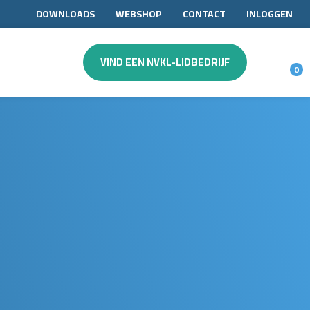
DOWNLOADS
WEBSHOP
CONTACT
INLOGGEN
VIND EEN NVKL-LIDBEDRIJF
0