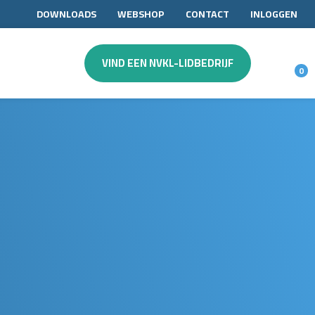
DOWNLOADS
WEBSHOP
CONTACT
INLOGGEN
VIND EEN NVKL-LIDBEDRIJF
0