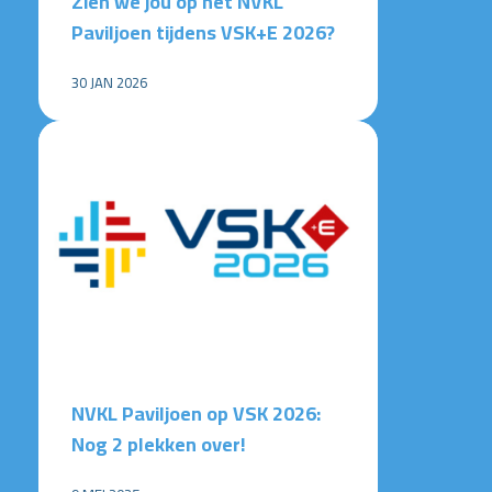
Zien we jou op het NVKL
Paviljoen tijdens VSK+E 2026?
30 JAN 2026
NVKL Paviljoen op VSK 2026:
Nog 2 plekken over!