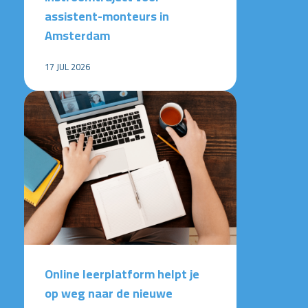
assistent-monteurs in
Amsterdam
17 JUL 2026
Online leerplatform helpt je
op weg naar de nieuwe