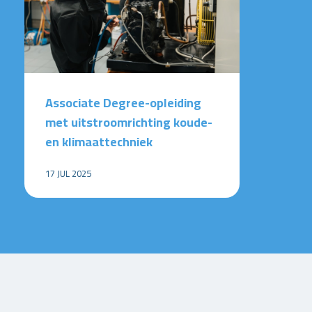
Associate Degree-opleiding
met uitstroomrichting koude-
en klimaattechniek
17 JUL 2025