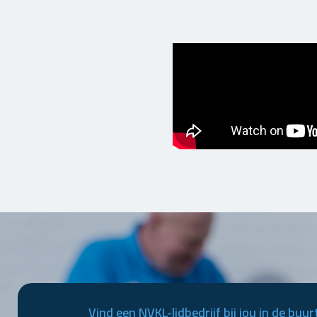
Vind een NVKL-lidbedrijf bij jou in de buur