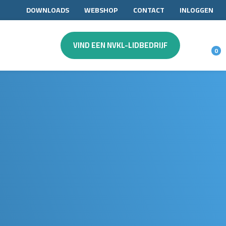
DOWNLOADS
WEBSHOP
CONTACT
INLOGGEN
VIND EEN NVKL-LIDBEDRIJF
0