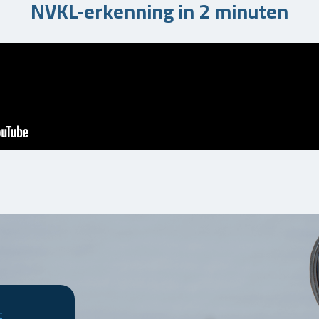
NVKL-erkenning in 2 minuten
t