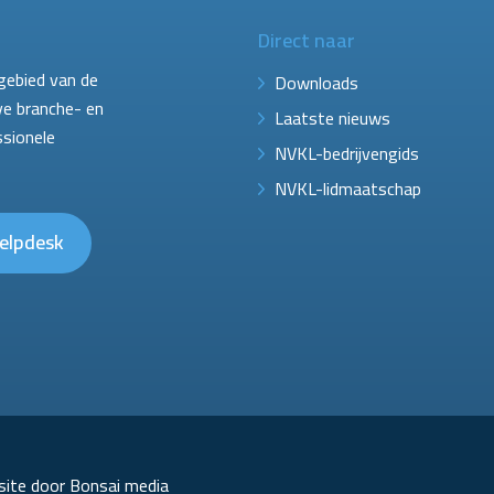
Direct naar
gebied van de
Downloads
ve branche- en
Laatste nieuws
ssionele
NVKL-bedrijvengids
NVKL-lidmaatschap
elpdesk
ite door Bonsai media