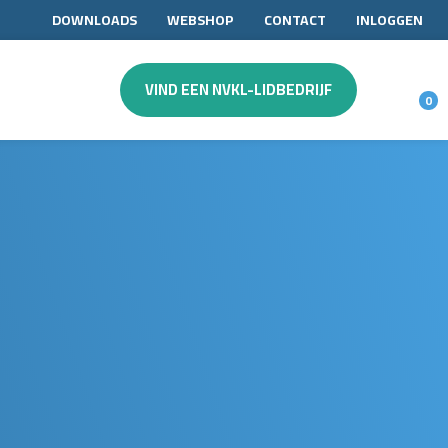
DOWNLOADS
WEBSHOP
CONTACT
INLOGGEN
VIND EEN NVKL-LIDBEDRIJF
0