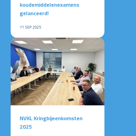
koudemiddelenexamens
gelanceerd!
11 SEP 2025
NVKL Kringbijeenkomsten
2025