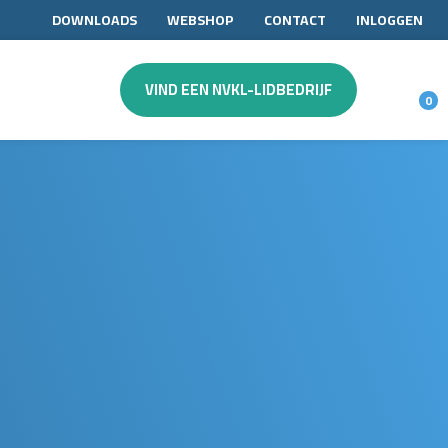
DOWNLOADS
WEBSHOP
CONTACT
INLOGGEN
VIND EEN NVKL-LIDBEDRIJF
0