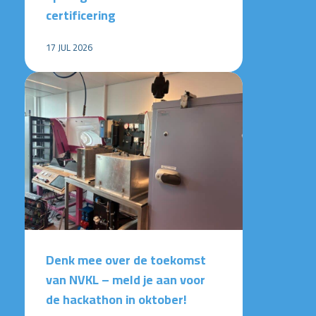
certificering
17 JUL 2026
Denk mee over de toekomst
van NVKL – meld je aan voor
de hackathon in oktober!