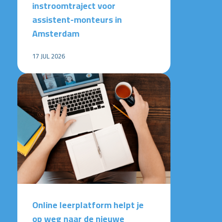
instroomtraject voor
assistent-monteurs in
Amsterdam
17 JUL 2026
Online leerplatform helpt je
op weg naar de nieuwe