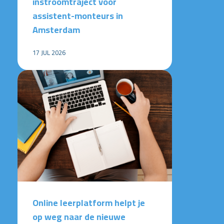
instroomtraject voor
assistent-monteurs in
Amsterdam
17 JUL 2026
Online leerplatform helpt je
op weg naar de nieuwe