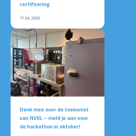
certificering
17 JUL 2026
Denk mee over de toekomst
van NVKL – meld je aan voor
de hackathon in oktober!