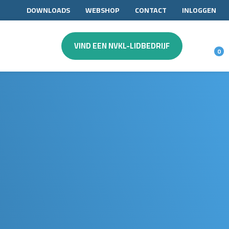
DOWNLOADS
WEBSHOP
CONTACT
INLOGGEN
VIND EEN NVKL-LIDBEDRIJF
0