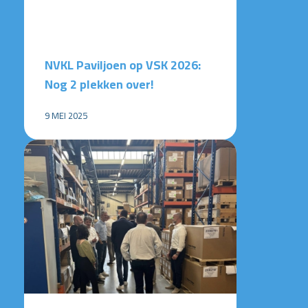
NVKL Paviljoen op VSK 2026:
Nog 2 plekken over!
9 MEI 2025