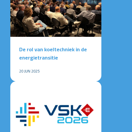
De rol van koeltechniek in de
energietransitie
20 JUN 2025