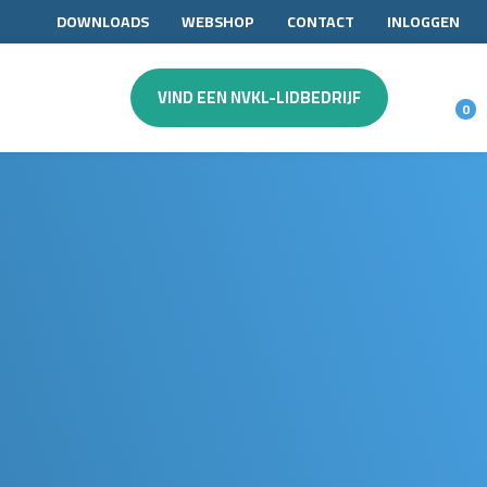
DOWNLOADS
WEBSHOP
CONTACT
INLOGGEN
VIND EEN NVKL-LIDBEDRIJF
0