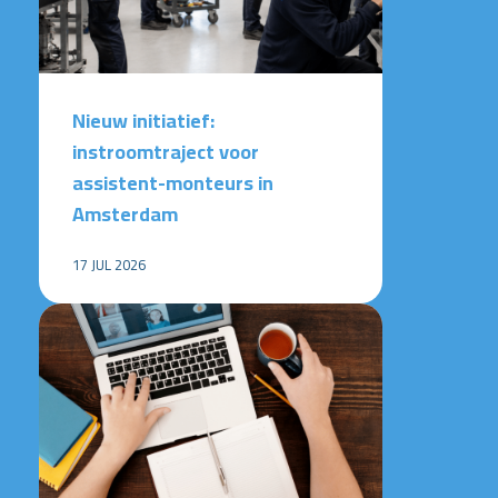
Nieuw initiatief:
instroomtraject voor
assistent-monteurs in
Amsterdam
17 JUL 2026