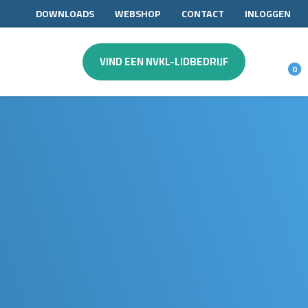
DOWNLOADS
WEBSHOP
CONTACT
INLOGGEN
VIND EEN NVKL-LIDBEDRIJF
0