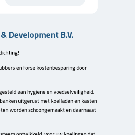
n & Development B.V.
ichting!
rubbers en forse kostenbesparing door
esteld aan hygiëne en voedselveiligheid,
kbanken uitgerust met koelladen en kasten
moeten worden schoongemaakt en daarnaast
systeem ontwikkeld, voor uw koelingen dat