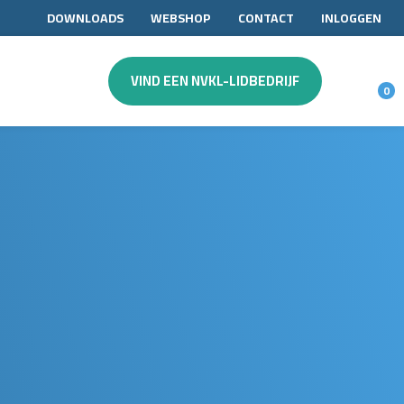
DOWNLOADS
WEBSHOP
CONTACT
INLOGGEN
VIND EEN NVKL-LIDBEDRIJF
0