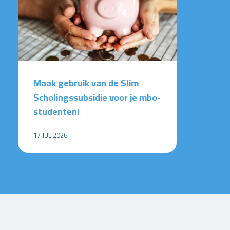
Maak gebruik van de Slim
Scholingssubsidie voor je mbo-
studenten!
17 JUL 2026