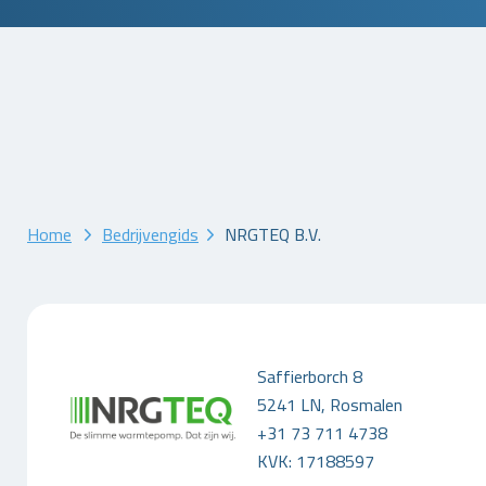
Home
Bedrijvengids
NRGTEQ B.V.
Saffierborch 8
5241 LN, Rosmalen
+31 73 711 4738
KVK: 17188597