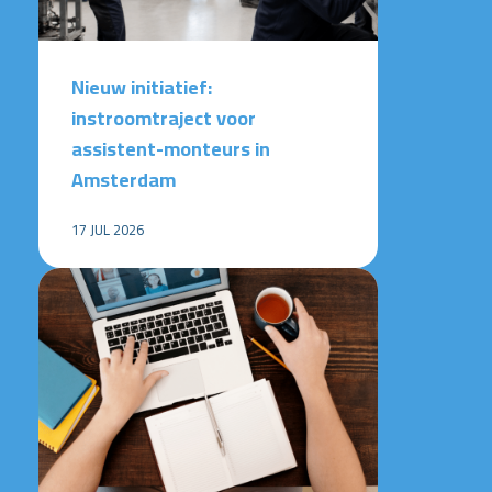
Nieuw initiatief:
instroomtraject voor
assistent-monteurs in
Amsterdam
17 JUL 2026