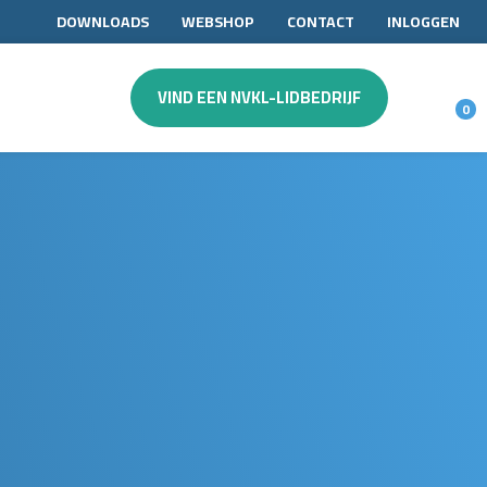
DOWNLOADS
WEBSHOP
CONTACT
INLOGGEN
VIND EEN NVKL-LIDBEDRIJF
0