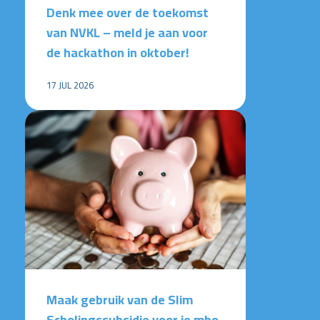
Denk mee over de toekomst
van NVKL – meld je aan voor
de hackathon in oktober!
17 JUL 2026
Maak gebruik van de Slim
Scholingssubsidie voor je mbo-