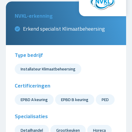
NVKL-erkenning
Erkend specialist Klimaatbeheersing
Type bedrijf
Installateur Klimaatbeheersing
Certificeringen
EPBD A keuring
EPBD B keuring
PED
Specialisaties
Detailhandel
Grootkeuken
Horeca