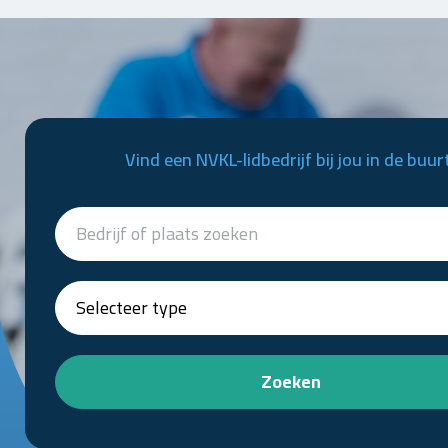
Vind een NVKL-lidbedrijf bij jou in de buur
Zoeken