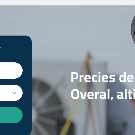
t
Precies d
Overal, al