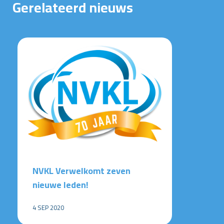
Gerelateerd nieuws
NVKL Verwelkomt zeven
nieuwe leden!
4 SEP 2020