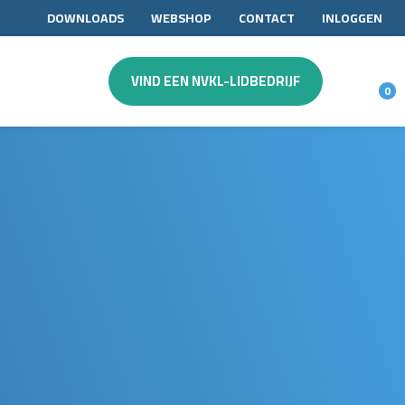
DOWNLOADS
WEBSHOP
CONTACT
INLOGGEN
VIND EEN NVKL-LIDBEDRIJF
0