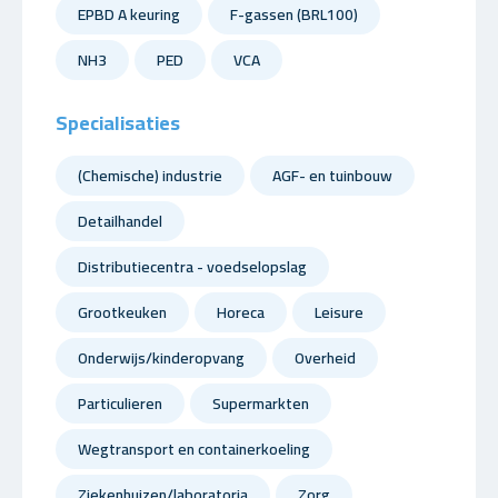
EPBD A keuring
F-gassen (BRL100)
NH3
PED
VCA
Specialisaties
(Chemische) industrie
AGF- en tuinbouw
Detailhandel
Distributiecentra - voedselopslag
Grootkeuken
Horeca
Leisure
Onderwijs/kinderopvang
Overheid
Particulieren
Supermarkten
Wegtransport en containerkoeling
Ziekenhuizen/laboratoria
Zorg