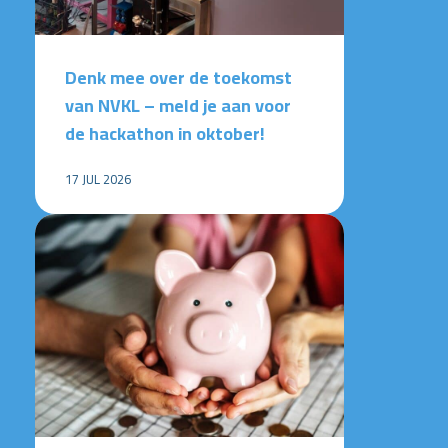
Denk mee over de toekomst
van NVKL – meld je aan voor
de hackathon in oktober!
17 JUL 2026