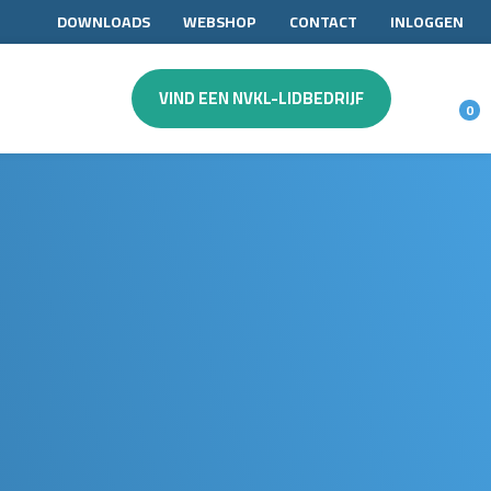
DOWNLOADS
WEBSHOP
CONTACT
INLOGGEN
VIND EEN NVKL-LIDBEDRIJF
0