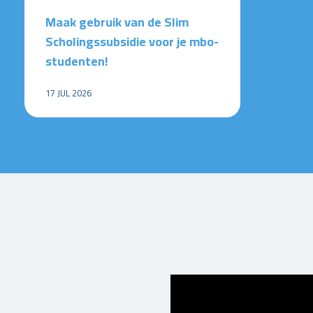
Maak gebruik van de Slim
Scholingssubsidie voor je mbo-
studenten!
17 JUL 2026