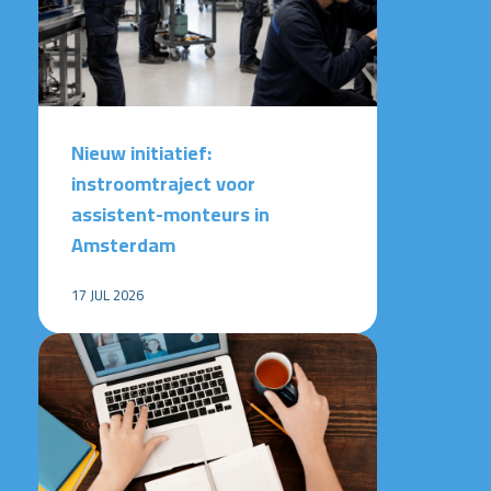
Nieuw initiatief:
instroomtraject voor
assistent-monteurs in
Amsterdam
17 JUL 2026