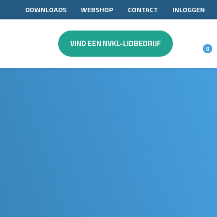
DOWNLOADS
WEBSHOP
CONTACT
INLOGGEN
VIND EEN NVKL-LIDBEDRIJF
0