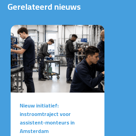
Gerelateerd nieuws
Nieuw initiatief:
instroomtraject voor
assistent-monteurs in
Amsterdam