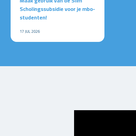
Maak gebruik van de Slim
Scholingssubsidie voor je mbo-
studenten!
17 JUL 2026