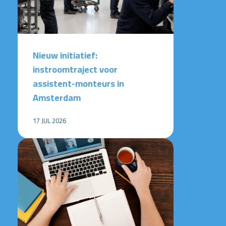
Nieuw initiatief:
instroomtraject voor
assistent-monteurs in
Amsterdam
17 JUL 2026