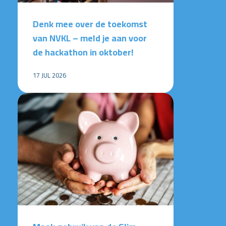
Denk mee over de toekomst
van NVKL – meld je aan voor
de hackathon in oktober!
17 JUL 2026