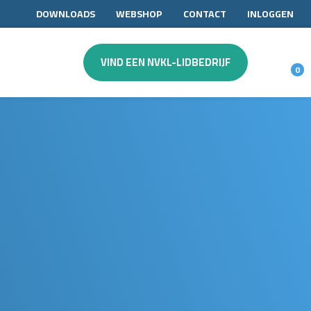
DOWNLOADS
WEBSHOP
CONTACT
INLOGGEN
VIND EEN NVKL-LIDBEDRIJF
0