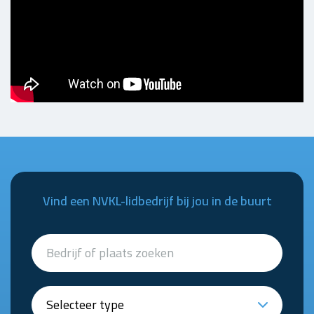
Vind een NVKL-lidbedrijf bij jou in de buurt