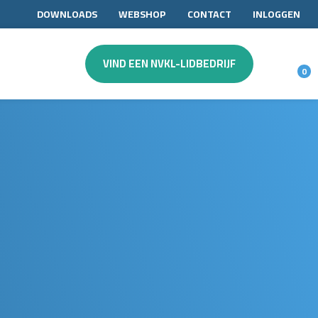
DOWNLOADS
WEBSHOP
CONTACT
INLOGGEN
VIND EEN NVKL-LIDBEDRIJF
0