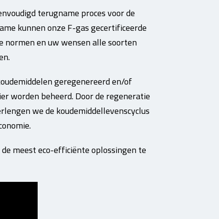
envoudigd terugname proces voor de
name kunnen onze F-gas gecertificeerde
de normen en uw wensen alle soorten
en.
 koudemiddelen geregenereerd en/of
ier worden beheerd. Door de regeneratie
verlengen we de koudemiddellevenscyclus
economie.
e meest eco-efficiënte oplossingen te