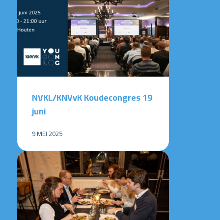
NVKL/KNVvK Koudecongres 19
juni
9 MEI 2025