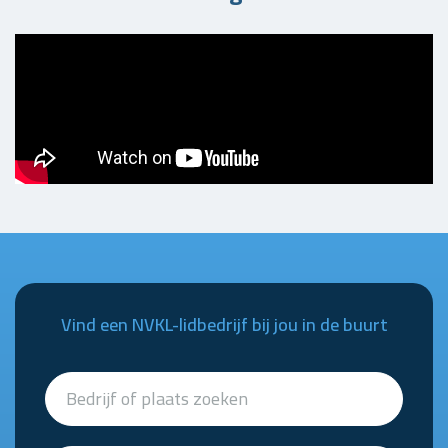
Vind een NVKL-lidbedrijf bij jou in de buurt